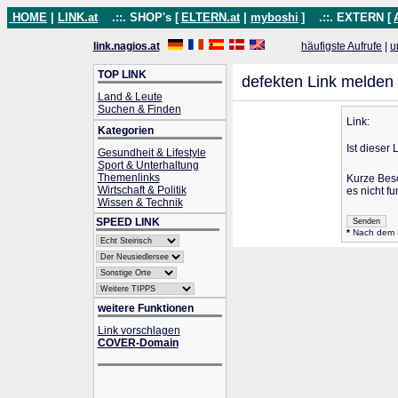
HOME
|
LINK.at
.::. SHOP's [
ELTERN.at
|
myboshi
]
.::. EXTERN [
link.nagios.at
häufigste Aufrufe
|
u
TOP LINK
defekten Link melden
Land & Leute
Suchen & Finden
Link:
Kategorien
Ist dieser 
Gesundheit & Lifestyle
Sport & Unterhaltung
Themenlinks
Kurze Bes
Wirtschaft & Politik
es nicht fu
Wissen & Technik
SPEED LINK
*
Nach dem Se
weitere Funktionen
Link vorschlagen
COVER-Domain