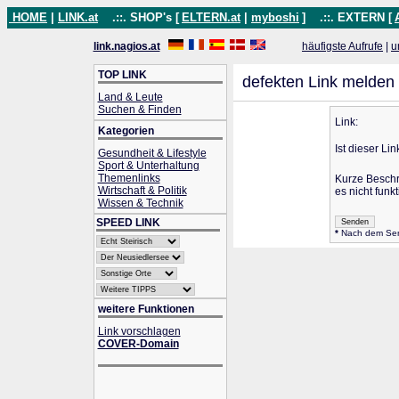
HOME
|
LINK.at
.::. SHOP's [
ELTERN.at
|
myboshi
]
.::. EXTERN [
link.nagios.at
häufigste Aufrufe
|
u
TOP LINK
defekten Link melden
Land & Leute
Suchen & Finden
Link:
Kategorien
Ist dieser Lin
Gesundheit & Lifestyle
Sport & Unterhaltung
Themenlinks
Kurze Besch
Wirtschaft & Politik
es nicht funkt
Wissen & Technik
SPEED LINK
*
Nach dem Send
weitere Funktionen
Link vorschlagen
COVER-Domain