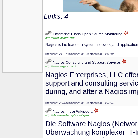
Links: 4
Enterprise-Class Open Source Monitoring
http://www.nagios.org/
Nagios is the leader in system, network, and application
[Besuche: 241073|hinzugefügt: 29 Mar 09 @ 14:50:06] ...
Nagios Consulting and Support Services
http://www.nagios.com/
Nagios Enterprises, LLC offer 
support and consulting servic
during, and after a Nagios im
[Besuche: 234737|hinzugefügt: 29 Mar 09 @ 14:48:42] ...
Nagios in der Wikipedia
http://de.wikipedia.org/wiki/Nagios
Die Software Nagios (Network
Überwachung komplexer IT-In