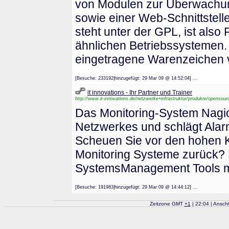
von Modulen zur Überwachun
sowie einer Web-Schnittstel
steht unter der GPL, ist also 
ähnlichen Betriebssystemen.
eingetragene Warenzeichen 
[Besuche: 233192|hinzugefügt: 29 Mar 09 @ 14:52:04] ...
it innovations - Ihr Partner und Trainer
http://www.it-innovations.de/netzwerke+infrastruktur/produkte/opensour
Das Monitoring-System Nagio
Netzwerkes und schlägt Alar
Scheuen Sie vor den hohen K
Monitoring Systeme zurück?
SystemsManagement Tools mu
[Besuche: 191983|hinzugefügt: 29 Mar 09 @ 14:44:12] ...
Zeitzone GMT
+
1
| 22:04 | Ansch