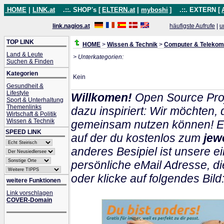
HOME
|
LINK.at
.::. SHOP's [
ELTERN.at
|
myboshi
]
.::. EXTERN [
link.nagios.at
häufigste Aufrufe
|
u
TOP LINK
HOME
>
Wissen & Technik
>
Computer & Telekom
Land & Leute
> Unterkategorien:
Suchen & Finden
Kategorien
Kein
Gesundheit &
Lifestyle
Willkomen!
Open Source Proj
Sport & Unterhaltung
Themenlinks
dazu inspiriert: Wir möchten
Wirtschaft & Politik
Wissen & Technik
gemeinsam nutzen können! Ein
SPEED LINK
auf der du kostenlos zum
jew
anderes Besipiel ist unsere ei
persönliche eMail Adresse, di
oder klicke auf folgendes Bild
weitere Funktionen
Link vorschlagen
COVER-Domain